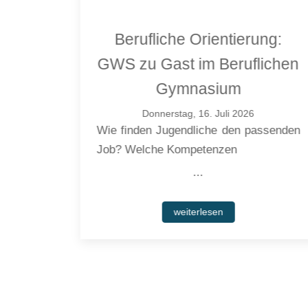
p zu
Berufliche Orientierung:
r
GWS zu Gast im Beruflichen
g
Gymnasium
Donnerstag, 16. Juli 2026
n sich
Wie finden Jugendliche den passenden
d
Job? Welche Kompetenzen
...
weiterlesen