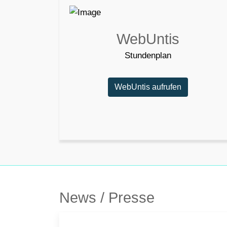
WebUntis
Stundenplan
WebUntis aufrufen
News / Presse