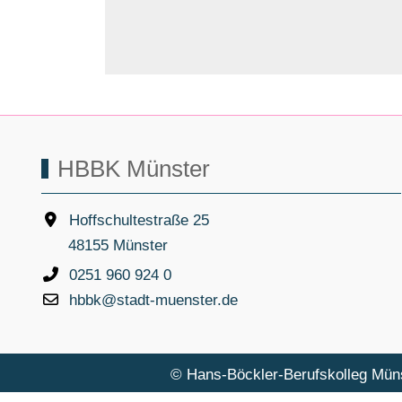
HBBK Münster
Hoffschultestraße 25
48155 Münster
0251 960 924 0
hbbk@stadt-muenster.de
© Hans-Böckler-Berufskolleg Mün