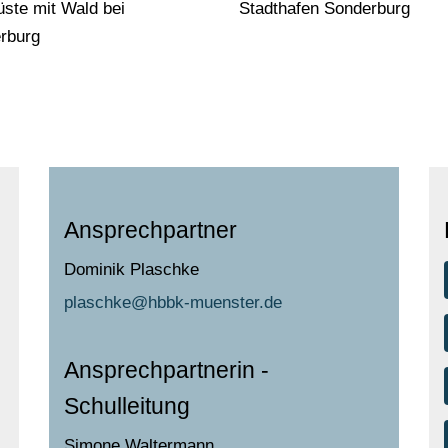
üste mit Wald bei
Stadthafen Sonderburg
rburg
Ansprechpartner
Dominik Plaschke
plaschke@hbbk-muenster.de
Ansprechpartnerin -
Schulleitung
Simone Waltermann