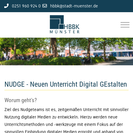
0251 960 924 0
hbbk@stadt-muenster.de
Mob
NUDGE - Neuen Unterricht Digital GEstalten
Worum geht's?
Ziel des Nudgeteams ist es, zeitgemäßen Unterricht mit sinnvoller
Nutzung digitaler Medien zu entwickeln. Hierzu werden neue
Unterrichtsmethoden und -werkzeuge mit einem Fokus auf der
sinnvollen Einbindung digitaler Medien erprobt und anhand von